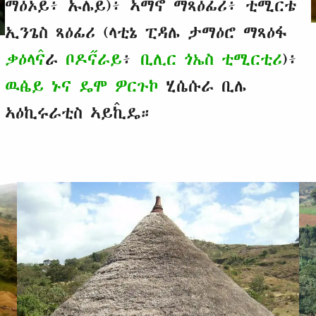
ማዕኦይ፥ ኡሌይ)፥ ኣማኖ ማጻዕፊሪ፥ ቲሚርቴ
ኢንጌስ ጻዕፊሪ (ላቲኔ ፒዳሌ ታማዕሮ ማጻዕፋ
ቃዕላና̂
ራ
ቦዶና̋ራይ
፥
ቢሊር ጎኤስ ቲሚርቲሪ
)፥
ዉꬄይ
ኑና ዴሞ ዎርጉኮ
ሂሴሱራ ቢሌ
ኣዕኪሩራቲስ ኣይኪ̂ዴ።