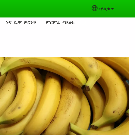
ዛይሲቴ
Select your lang
ኑና ዴሞ ዎርጉኮ
ምርምሬ ማጻዕፋ