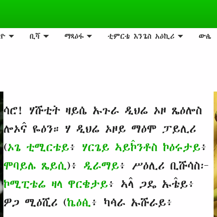
ዮ
ቢሻ
ማጻዕፋ
ቲምርቴ እንጌስ አዕኪሪ
ውꬄ
ሳሮ! ሃሹቲት ዛይሴ ኡጉራ ዲህሬ ኦዞ ጼዕሎስ
ሎኦና̂ ዬዕን። ሃ ዲህሬ ኦዞይ ማዕሞ ፓይሊሪ
(
ኦጌ ቲሚርቴይ
፥
ሃርጌይ ኣይኮ̂ንቶስ ኮዕሩታይ
፥
ሞባይሌ ጼይሲ
)፥
ዲራማይ
፥ ሥዕሊሪ ቢሹሳስ፦
ኮሚፒቴሬ ዛላ ዋርቄታይ
፥ ኣላ̂ ጋዴ ኡቴ̂ይ፥
ዎጋ ሚዕሺሪ (
ኬዕꬂ
፥ ካꬃራ ኡሹራይ፥