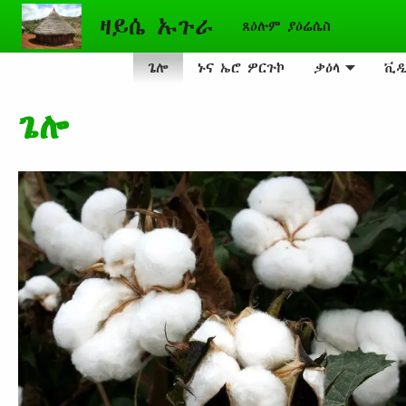
Skip to main content
ዛይሴ ኡጉራ
ጸዕሉም ያዕሬሴስ
ጌሎ
ኑና ኤሮ ዎርጉኮ
ቃዕላ
ቪዲ
ጌሎ